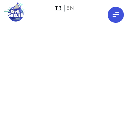
TR
EN
Galeri
Türkiye'nin renkleri
Madem değişim istiyoruz...
01
02