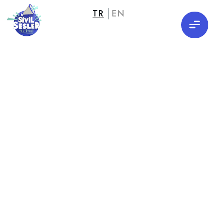
TR
EN
İyi ki
geldiniz,iyi ki
birlikteydik!
Program
Etkinlikler
Konuşmacılar
Esat Hal
Arşiv
01
02
03
04
05