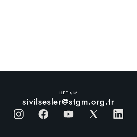
bilgisi gönderilir. İlk yüz yüze buluşmada fiziksel olarak bir
araya geliriz.
Katılım ücretli mi?
Hayır, ücretsiz. Tüm etkinlikler STGM’nin kolaylaştırıcılığı ve
desteğiyle yürütülüyor.
İLETIŞIM
sivilsesler@stgm.org.tr