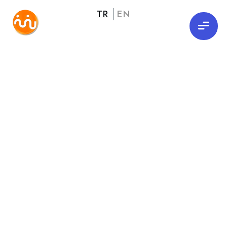
TR
EN
Yeni Bir Yol